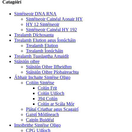
Catagóirí
Sintéiseoir DNA RNA
Sintéiseoir Cainéal Aonair HY
HY 12 Sintéiseoir
Sintéiseoir Cainéal HY 192
Trealamh Díchosanta
Trealamh Elution agus Íonúcháin
Trealamh Elution
Trealamh Íonúcháin
Trealamh Tuaslagtha Amaidít
Stáisiún oibre
Stáisiún Oibre Ilfheidhm
Stáisiún Oibre Píobaireachta
Ábhair Inchaite Sintéise Oligo
Colúin Sintéise
Colún Frit
Colún Uilíoch
394 Colún
Colún ar Scála Mór
Plátaí Criathar agus Scagairí
Gaistí Móilíneach
Caipín Buidéal
Imoibrithe Sintéise Oligo
CPG Uilíoch