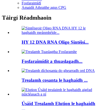
Fosfaraimídí
Amaidít Athraithe agus CPG
Táirgí Réadmhaoin
HY 12 DNA RNA Oligo Sintéisí...
Fosfaraimídít a thuaslagadh...
Trealamh cosanta le haghaidh ...
Úsáid Trealamh Elution le haghaidh
...