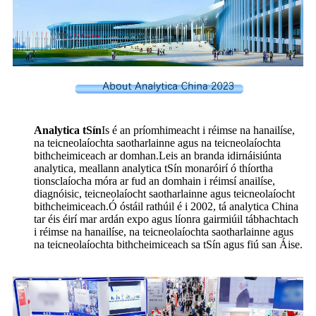
Analytica tSín
Is é an príomhimeacht i réimse na hanailíse,
na teicneolaíochta saotharlainne agus na teicneolaíochta
bithcheimiceach ar domhan.Leis an branda idirnáisiúnta
analytica, meallann analytica tSín monaróirí ó thíortha
tionsclaíocha móra ar fud an domhain i réimsí anailíse,
diagnóisic, teicneolaíocht saotharlainne agus teicneolaíocht
bithcheimiceach.Ó óstáil rathúil é i 2002, tá analytica China
tar éis éirí mar ardán expo agus líonra gairmiúil tábhachtach
i réimse na hanailíse, na teicneolaíochta saotharlainne agus
na teicneolaíochta bithcheimiceach sa tSín agus fiú san Áise.