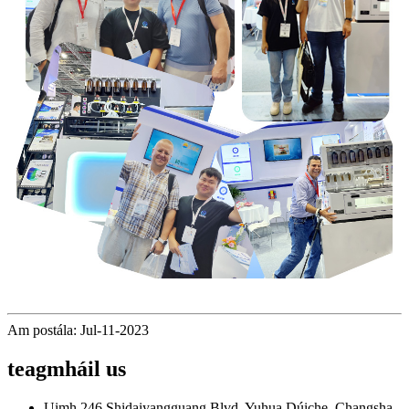
Am postála: Jul-11-2023
teagmháil
us
Uimh.246 Shidaiyangguang Blvd, Yuhua Dúiche, Changsha