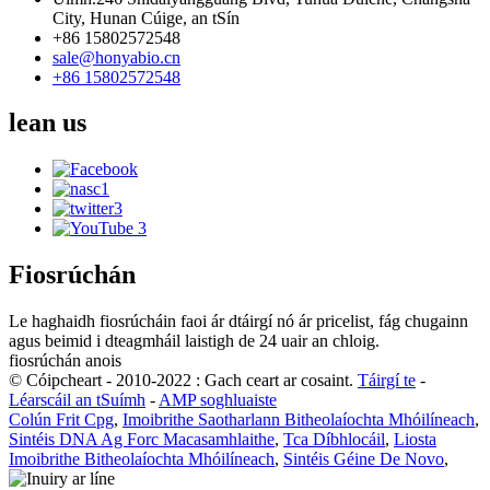
City, Hunan Cúige, an tSín
+86 15802572548
sale@honyabio.cn
+86 15802572548
lean
us
Fiosrúchán
Le haghaidh fiosrúcháin faoi ár dtáirgí nó ár pricelist, fág chugainn
agus beimid i dteagmháil laistigh de 24 uair an chloig.
fiosrúchán anois
© Cóipcheart - 2010-2022 : Gach ceart ar cosaint.
Táirgí te
-
Léarscáil an tSuímh
-
AMP soghluaiste
Colún Frit Cpg
,
Imoibrithe Saotharlann Bitheolaíochta Mhóilíneach
,
Sintéis DNA Ag Forc Macasamhlaithe
,
Tca Díbhlocáil
,
Liosta
Imoibrithe Bitheolaíochta Mhóilíneach
,
Sintéis Géine De Novo
,