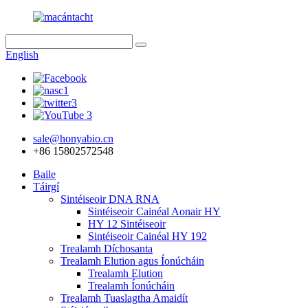
English
sale@honyabio.cn
+86 15802572548
Baile
Táirgí
Sintéiseoir DNA RNA
Sintéiseoir Cainéal Aonair HY
HY 12 Sintéiseoir
Sintéiseoir Cainéal HY 192
Trealamh Díchosanta
Trealamh Elution agus Íonúcháin
Trealamh Elution
Trealamh Íonúcháin
Trealamh Tuaslagtha Amaidít