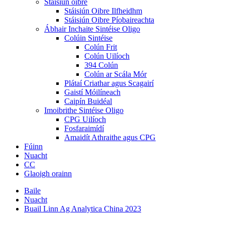
Stáisiún oibre
Stáisiún Oibre Ilfheidhm
Stáisiún Oibre Píobaireachta
Ábhair Inchaite Sintéise Oligo
Colúin Sintéise
Colún Frit
Colún Uilíoch
394 Colún
Colún ar Scála Mór
Plátaí Criathar agus Scagairí
Gaistí Móilíneach
Caipín Buidéal
Imoibrithe Sintéise Oligo
CPG Uilíoch
Fosfaraimídí
Amaidít Athraithe agus CPG
Fúinn
Nuacht
CC
Glaoigh orainn
Baile
Nuacht
Buail Linn Ag Analytica China 2023