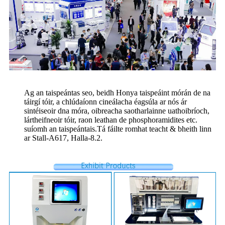
Ag an taispeántas seo, beidh Honya taispeáint mórán de na
táirgí tóir, a chlúdaíonn cineálacha éagsúla ar nós ár
sintéiseoir dna móra, oibreacha saotharlainne uathoibríoch,
lártheifneoir tóir, raon leathan de phosphoramidites etc.
suíomh an taispeántais.Tá fáilte romhat teacht & bheith linn
ar Stall-A617, Halla-8.2.