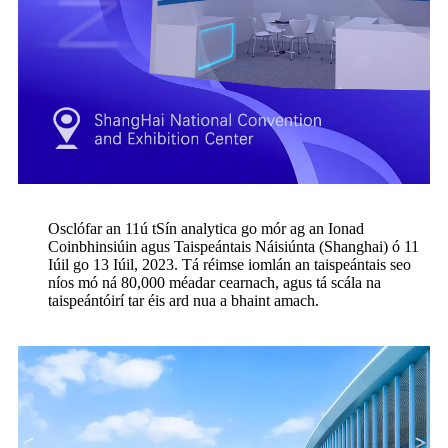
Osclófar an 11ú tSín analytica go mór ag an Ionad
Coinbhinsiúin agus Taispeántais Náisiúnta (Shanghai) ó 11
Iúil go 13 Iúil, 2023. Tá réimse iomlán an taispeántais seo
níos mó ná 80,000 méadar cearnach, agus tá scála na
taispeántóirí tar éis ard nua a bhaint amach.