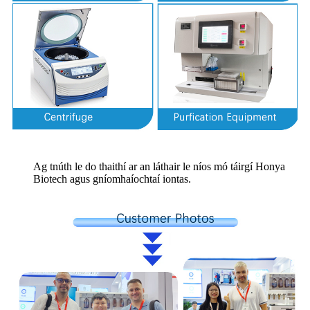
Ag tnúth le do thaithí ar an láthair le níos mó táirgí Honya
Biotech agus gníomhaíochtaí iontas.